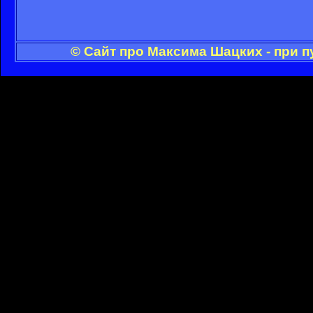
© Сайт про Максима Шацких - при 