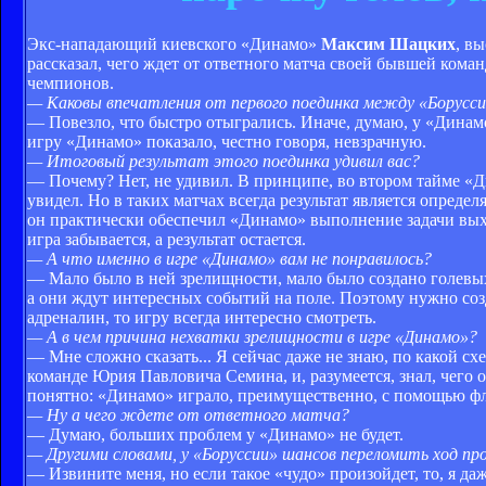
Экс-нападающий киевского «Динамо»
Максим Шацких
, в
рассказал, чего ждет от ответного матча своей бывшей ком
чемпионов.
— Каковы впечатления от первого поединка между «Борусси
— Повезло, что быстро отыгрались. Иначе, думаю, у «Динамо
игру «Динамо» показало, честно говоря, невзрачную.
— Итоговый результат этого поединка удивил вас?
— Почему? Нет, не удивил. В принципе, во втором тайме «Д
увидел. Но в таких матчах всегда результат является определ
он практически обеспечил «Динамо» выполнение задачи выход
игра забывается, а результат остается.
— А что именно в игре «Динамо» вам не понравилось?
— Мало было в ней зрелищности, мало было создано голевых 
а они ждут интересных событий на поле. Поэтому нужно созда
адреналин, то игру всегда интересно смотреть.
— А в чем причина нехватки зрелищности в игре «Динамо»?
— Мне сложно сказать... Я сейчас даже не знаю, по какой сх
команде Юрия Павловича Семина, и, разумеется, знал, чего о
понятно: «Динамо» играло, преимущественно, с помощью флан
— Ну а чего ждете от ответного матча?
— Думаю, больших проблем у «Динамо» не будет.
— Другими словами, у «Боруссии» шансов переломить ход пр
— Извините меня, но если такое «чудо» произойдет, то, я даж