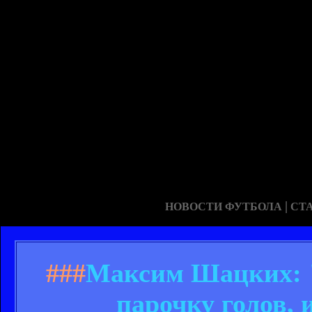
|
НОВОСТИ ФУТБОЛА
СТ
###
Максим Шацких: "
парочку голов, 