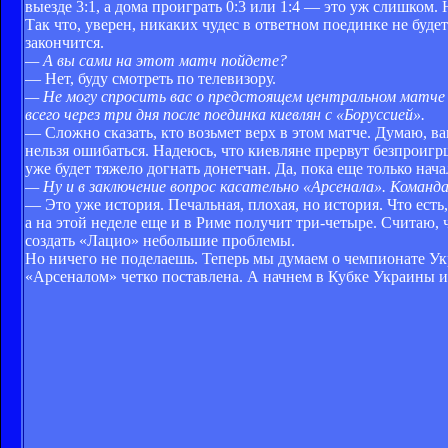
выезде 3:1, а дома проиграть 0:3 или 1:4 — это уж слишком.
Так что, уверен, никаких чудес в ответном поединке не буде
закончится.
— А вы сами на этот матч пойдете?
— Нет, буду смотреть по телевизору.
— Не могу спросить вас о предстоящем центральном матч
всего через три дня после поединка киевлян с «Боруссией».
— Сложно сказать, кто возьмет верх в этом матче. Думаю, в
нельзя ошибаться. Надеюсь, что киевляне прервут безпроиг
уже будет тяжело догнать донетчан. Да, пока еще только нач
— Ну и в заключение вопрос касательно «Арсенала». Коман
— Это уже история. Печальная, плохая, но история. Что есть
а на этой неделе еще и в Риме получит три-четыре. Считаю,
создать «Лацио» небольшие проблемы.
Но ничего не поделаешь. Теперь мы думаем о чемпионате Ук
«Арсеналом» четко поставлена. А начнем в Кубке Украины и