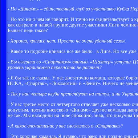
- Но «Динамо» – единственный клуб из участников Кубка Пер
- Но это ни о чем не говорит. И точно не свидетельствует о
как сыграли в нашей группе другие участники Лиги чемпионо
Бывает ведь такое?
- Хорошо, кризиса нет. Просто не очень удачный сезон.
- Какое-то подобие кризиса все же было - в Лиге. Но все уже
- Вы сыграли со «Спартаком» вничью. «Шахтер» уступил ЦС
уровень украинского первенства не растет?
- Я бы так не сказал. У нас достаточно команд, которые бор
ЦСКА, «Спартак», «Локомотив» и «Зенит». Ничего не меняе
- Так у нас четыре клуба претендуют на титул, а на Украине
- У вас третье место от четвертого отделяет уже несколько 
допустим, против киевского «Динамо» другие команды давно
не так. Мы выходили на поле спокойно, зная, что получим тр
- А какое впечатление у вас сложилось о «Спартаке»?
- Это хорошая команда. Я думаю, что рано или поздно они с