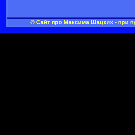
© Сайт про Максима Шацких - при 