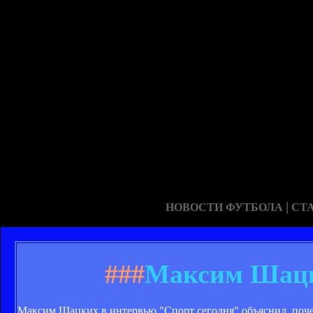
|
НОВОСТИ ФУТБОЛА
СТ
###
Максим Шацк
Максим Шацких в интервью "Спорт сегодня" объяснил, почем