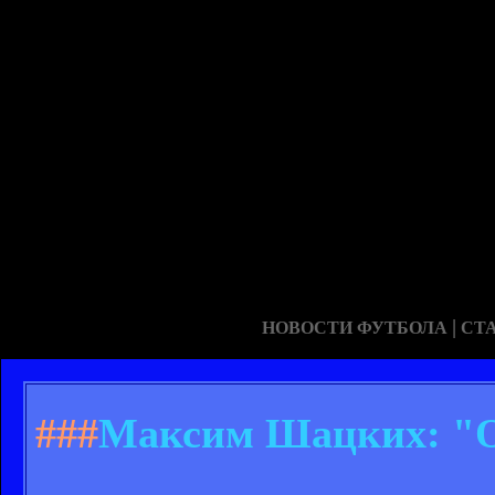
|
НОВОСТИ ФУТБОЛА
СТ
###
Максим Шацких: "Ос