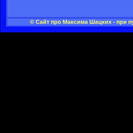
© Сайт про Максима Шацких - при 