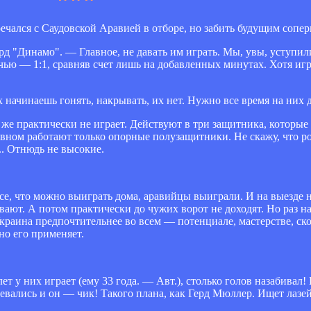
чался с Саудовской Аравией в отборе, но забить будущим сопер
 "Динамо". — Главное, не давать им играть. Мы, увы, уступили
ью — 1:1, сравняв счет лишь на добавленных минутах. Хотя игр
х начинаешь гонять, накрывать, их нет. Нужно все время на них д
 же практически не играет. Действуют в три защитника, которые
овном работают только опорные полузащитники. Не скажу, что ро
.. Отнюдь не высокие.
е, что можно выиграть дома, аравийцы выиграли. И на выезде н
ают. А потом практически до чужих ворот не доходят. Но раз на
краина предпочтительнее во всем — потенциале, мастерстве, ско
но его применяет.
т у них играет (ему 33 года. — Авт.), столько голов назабивал!
азевались и он — чик! Такого плана, как Герд Мюллер. Ищет лаз