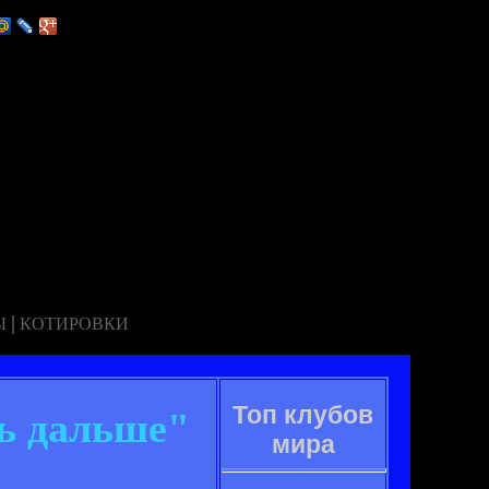
|
Ы
КОТИРОВКИ
Топ клубов
ь дальше"
мира