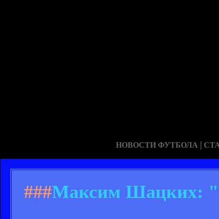
|
НОВОСТИ ФУТБОЛА
СТ
###
Максим Шацких: "