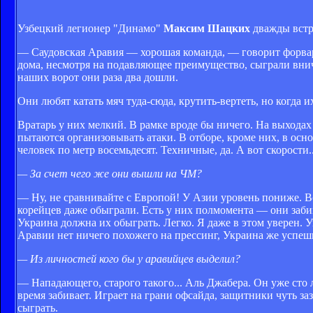
Узбецкий легионер "Динамо"
Максим Шацких
дважды встре
— Саудовская Аравия — хорошая команда, — говорит форвард
дома, несмотря на подавляющее преимущество, сыграли внич
наших ворот они раза два дошли.
Они любят катать мяч туда-сюда, крутить-вертеть, но когда и
Вратарь у них мелкий. В рамке вроде бы ничего. На выходах
пытаются организовывать атаки. В отборе, кроме них, в осн
человек по метр восемьдесят. Техничные, да. А вот скорости.
— За счет чего же они вышли на ЧМ?
— Ну, не сравнивайте с Европой! У Азии уровень пониже. Вс
корейцев даже обыграли. Есть у них полмомента — они забив
Украина должна их обыграть. Легко. Я даже в этом уверен. У
Аравии нет ничего похожего на прессинг, Украина же успеш
— Из личностей кого бы у аравийцев выделил?
— Нападающего, старого такого... Аль Джабера. Он уже сто ле
время забивает. Играет на грани офсайда, защитники чуть з
сыграть.