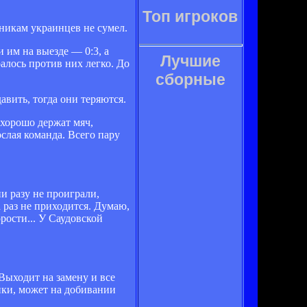
Топ игроков
никам украинцев не сумел.
 им на выезде — 0:3, а
Лучшие
алось против них легко. До
сборные
авить, тогда они теряются.
 хорошо держат мяч,
слая команда. Всего пару
и разу не проиграли,
 раз не приходится. Думаю,
рости... У Саудовской
 Выходит на замену и все
ейки, может на добивании