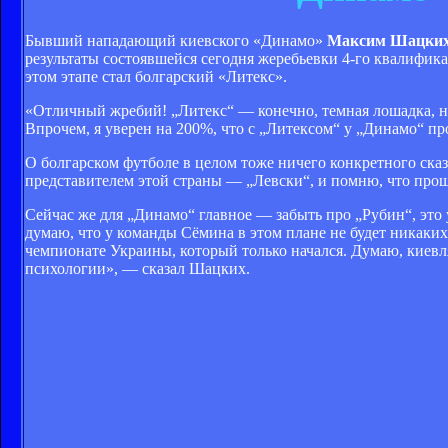
Бывший нападающий киевского «Динамо»
Максим Шацких
результаты состоявшейся сегодня жеребьевки 4-го квалифи
этом этапе стал болгарский «Литекс».
«Отличный жребий! „Литекс“ — конечно, темная лошадка, но 
Впрочем, я уверен на 200%, что с „Литексом“ у „Динамо“ про
О болгарском футболе в целом тоже ничего конкретного сказа
представителем этой страны — „Левски“, и помню, что прош
Сейчас же для „Динамо“ главное — забыть про „Рубин“, эт
думаю, что у команды Сёмина в этом плане не будет никаких
чемпионате Украины, который только начался. Думаю, киевля
психологии», — сказал Шацких.