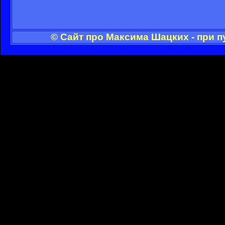
© Сайт про Максима Шацких - при 