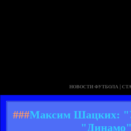
|
НОВОСТИ ФУТБОЛА
СТ
###
Максим Шацких: "У
"Динамо"