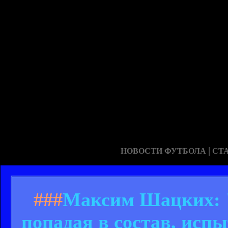
|
НОВОСТИ ФУТБОЛА
СТ
###
Максим Шацких: "
попадая в состав, исп