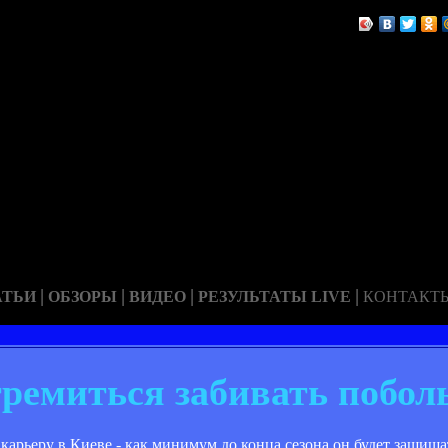
|
|
|
|
АТЬИ
ОБЗОРЫ
ВИДЕО
РЕЗУЛЬТАТЫ LIVE
КОНТАКТ
ремиться забивать побол
карьеру в Киеве - как минимум до конца сезона он будет защища