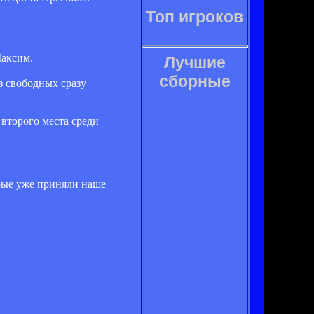
Топ игроков
Максим.
Лучшие
сборные
з свободных сразу
 второго места среди
орые уже приняли наше