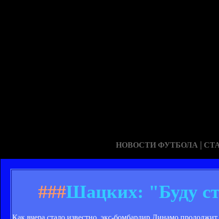
|
НОВОСТИ ФУТБОЛА
СТ
###
Шацких: "Буду ст
Как вчера стало известно, экс-бомбардир Динамо продолжит 