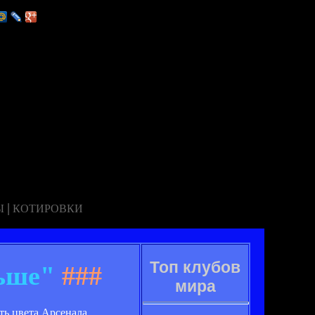
|
Ы
КОТИРОВКИ
Топ клубов
ьше"
###
мира
ть цвета Арсенала.