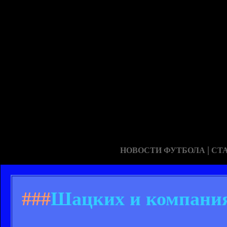
|
НОВОСТИ ФУТБОЛА
СТ
###
Шацких и компани