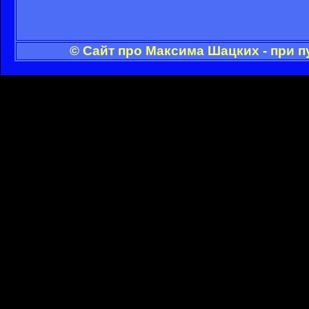
© Сайт про Максима Шацких - при 