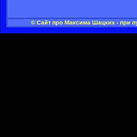
© Сайт про Максима Шацких - при 