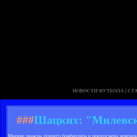
|
НОВОСТИ ФУТБОЛА
СТ
###
Шацких: "Милевск
Мнение дважды лучшего бомбардира и рекордсмена чемпиона