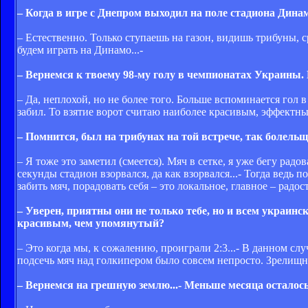
– Когда в игре с Днепром выходил на поле стадиона Динамо
– Естественно. Только ступаешь на газон, видишь трибуны, 
будем играть на Динамо...-
– Вернемся к твоему 98-му голу в чемпионатах Украины. 
– Да, неплохой, но не более того. Больше вспоминается гол 
забил. То взятие ворот считаю наиболее красивым, эффектн
– Помнится, был на трибунах на той встрече, так болельщи
– Я тоже это заметил (смеется). Мяч в сетке, я уже бегу радо
секунды стадион взорвался, да как взорвался...- Тогда ведь 
забить мяч, порадовать себя – это локальное, главное – рад
– Уверен, приятны они не только тебе, но и всем украин
красивым, чем упомянутый?
– Это когда мы, к сожалению, проиграли 2:3...- В данном слу
подсечь мяч над голкипером было совсем непросто. Зрелищн
– Вернемся на грешную землю...- Меньше месяца осталось 