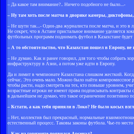
– Да какое там внимание?.. Ничего подобного не было...-
– Ну там хоть после матча в дворике камеры, диктофоны, к
– Не шути так...- Один-два журналиста после матча, и это в 
Не секрет, что в Астане пристальное внимание уделяется хо
футбольных программ поднимать футбол в Казахстане будет 
– А то обстоятельство, что Казахстан пошел в Европу, н
– Не думаю. Как и ранее говорил, для того чтобы собрать 
инфраструктуру в Азии, а потом уже идти в Европу.
Да и лимит в чемпионате Казахстана слишком жесткий. Когда
сейчас. Это очень мало. Можно было найти компромиссное ре
чтобы расти, надо смотреть на тех, кто повыше уровнем, учит
возрастные игроки не имеют права подписывать контракты с 
в дальнейшем не думаю, что такое ограничение позитивно по
– Кстати, а как тебя приняли в Локо? Не было косых взгля
– Нет, коллектив был прекрасный, нормальные взаимоотношени
естественный процесс. Таковы законы футбола. Чье-то место т
– Как на горизонте появился Арсенал?