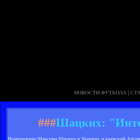
|
НОВОСТИ ФУТБОЛА
СТ
###
Шацких: "Инте
Возвращение Максима Шацких в Украину, в киевский Арсенал