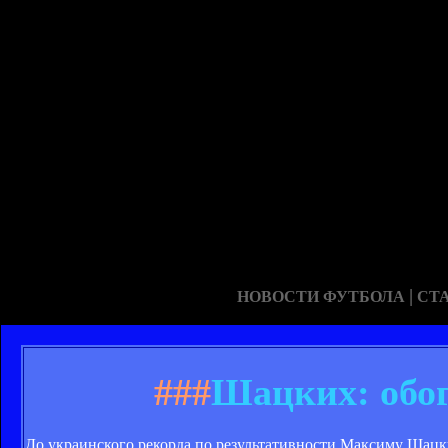
|
НОВОСТИ ФУТБОЛА
СТ
###
Шацких: обог
До украинского рекорда по результативности Максиму Шацки