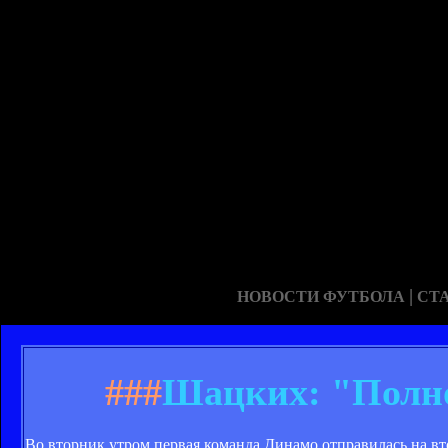
|
НОВОСТИ ФУТБОЛА
СТ
###
Шацких: "Полно
Во вторник утром первая команда Динамо отправилась на в