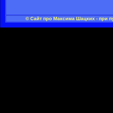
© Сайт про Максима Шацких - при 