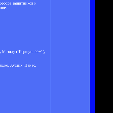
абросов защитников и
ное.
, Мазилу (Шершун, 90+1),
ашко, Худзик, Панас,