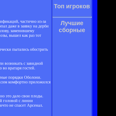
Топ игроков
ификаций, частично из-за
Лучшие
пал даже в заявку на дерби
сборные
илову, заменившему
озы, вышел как раз тот
дически пытались обострить
ли возникать с завидной
 во вратаря гостей.
итные порядки Оболони.
Максим комфортно приложился
но это дало свои плоды.
й головой с линии
ичто не спасет Арсенал.