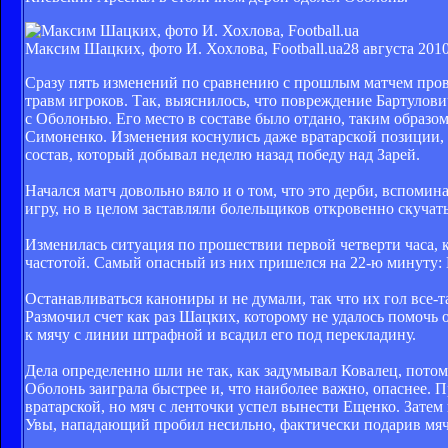
Максим Шацких, фото И. Хохлова, Football.ua
28 августа 2010
Сразу пять изменений по сравнению с прошлым матчем прове
травм игроков. Так, выяснилось, что повреждение Бартулови
с Оболонью. Его место в составе было отдано, таким образ
Симоненко. Изменения коснулись даже вратарской позиции, 
состав, который добывал неделю назад победу над Зарей.
Начался матч довольно вяло и о том, что это дерби, вспоми
игру, но в целом заставляли болельщиков откровенно скучать
Изменилась ситуация по прошествии первой четверти часа, к
частотой. Самый опасный из них пришелся на 22-ю минуту: Г
Останавливаться канониры и не думали, так что их гол все
Размочил счет как раз Шацких, которому не удалось помочь 
к мячу с линии штрафной и всадил его под перекладину.
Дела определенно шли не так, как задумывал Ковалец, потом
Оболонь заиграла быстрее и, что наиболее важно, опаснее
вратарской, но мяч с ленточки успел вынести Ещенко. Затем
Увы, нападающий пробил несильно, фактически подарив мяч