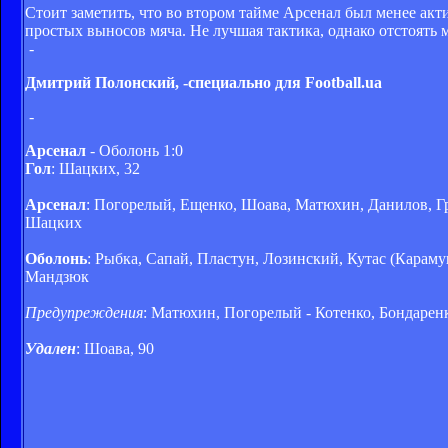
Стоит заметить, что во втором тайме Арсенал был менее акт
простых выносов мяча. Не лучшая тактика, однако отстоять 
-
Дмитрий Полонский, -специально для Football.ua
-
Арсенал
- Оболонь 1:0
Гол
: Шацких, 32
Арсенал
: Погорелый, Ещенко, Шоава, Матюхин, Данилов, Гр
Шацких
Оболонь
: Рыбка, Сапай, Пластун, Лозинский, Кутас (Карамуш
Мандзюк
Предупреждения
: Матюхин, Погорелый - Котенко, Бондарен
Удален
: Шоава, 90