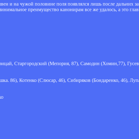
ивен и на чужой половине поля появлялся лишь после дальних з
минимальное преимущество канонирам все же удалось, а это глав
ицай, Старгородский (Мепория, 87), Самодин (Хомин,77), Гусев
ка. 86), Котенко (Слюсар, 46), Сибиряков (Бондаренко, 46), Луп
ко