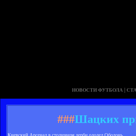
|
НОВОСТИ ФУТБОЛА
СТ
###
Шацких при
Киевский Арсенал в столичном дерби одолел Оболонь.