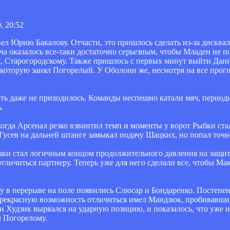
, 20:52
л Юрию Бакалову. Отчасти, это пришлось сделать из-за дисквал
ча оказалось все-таки достаточно серьезным, чтобы Младен не по
ом, Старогородскому. Также пришлось с первых минут выйти Дан
которую занял Погорелый. У Оболони же, несмотря на все прогн
нать даже не приходилось. Команды неспешно катали мяч, перио
.
огда Арсенал резко взвинтил темп и моменты у ворот Рыбки ста
усев на дальней штанге замыкал подачу Шацких, но попал точно
-таки стал логичным концом продолжительного давления на защ
отличиться партнеру. Теперь уже для него сделали все, чтобы 
у в перерыве на поле появились Слюсар и Бондаренко. Постепен
. Прекрасную возможность отличиться имел Мандзюк, пробивавши
 и Худзик вырвался на ударную позицию, и показалось, что уже н
 Погорелому.