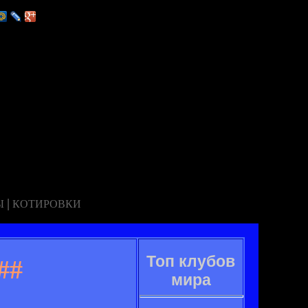
|
Ы
КОТИРОВКИ
Топ клубов
##
мира