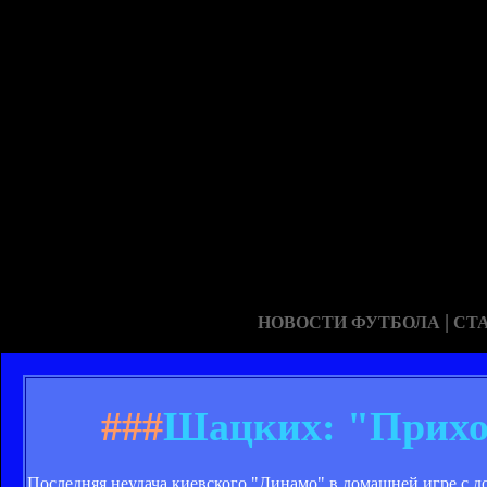
|
НОВОСТИ ФУТБОЛА
СТ
###
Шацких: "Приход
Последняя неудача киевского "Динамо" в домашней игре с д