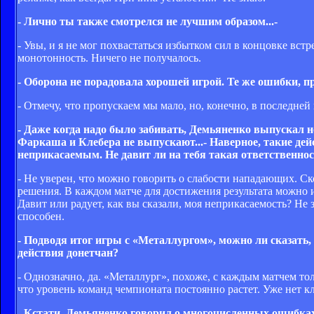
- Лично ты также смотрелся не лучшим образом...-
- Увы, и я не мог похвастаться избытком сил в концовке вст
монотонность. Ничего не получалось.
- Оборона не порадовала хорошей игрой. Те же ошибки, пр
- Отмечу, что пропускаем мы мало, но, конечно, в последней
- Даже когда надо было забивать, Демьяненко выпускал
Фаркаша и Клебера не выпускают...- Наверное, такие де
неприкасаемым. Не давит ли на тебя такая ответственнос
- Не уверен, что можно говорить о слабости нападающих. Ск
решения. В каждом матче для достижения результата можно 
Давит или радует, как вы сказали, моя неприкасаемость? Не 
способен.
- Подводя итог игры с «Металлургом», можно ли сказать
действия донетчан?
- Однозначно, да. «Металлург», похоже, с каждым матчем то
что уровень команд чемпионата постоянно растет. Уже нет кл
- Кстати, Демьяненко говорил о многочисленных ошибках,