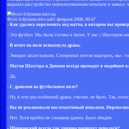
выразил расстройство нереализованным пенальти и заявил, 
Фото fcdynamo.kiev.ua
01 февраля 2008, 09:47
- Как удалось переломить ход матча, в котором вы проиг
- Это футбол. Мы были готовы к битве. У нас с Шахтером ни
- В итоге на поле вспыхнула драка.
- Эмоции захлестывали. Соперники хотели выиграть, мы - то
- Матчи Шахтера и Динамо всегда проходят в подобном 
- Да.
- С драками на футбольном поле?
- Ну, в этот раз особенной драки, считаю, не было. Так, по
- Вы не реализовали послематчевый пенальти. Переволн
- Нет. Хотя пробил не слишком удачно. Было обидно.
- Шовковский всегда так здорово парирует пенальти?