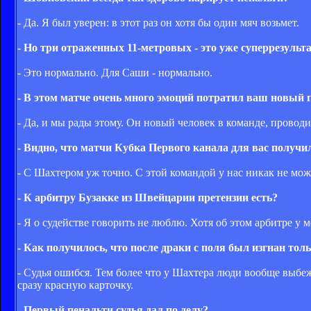
- Да. Я был уверен: в этот раз он хотя бы один мяч возьмет.
- Но три отраженных 11-метровых - это уже суперрезульта
- Это нормально. Для Саши - нормально.
- В этом матче очень много эмоций потратил ваш новый г
- Да, и мы рады этому. Он новый человек в команде, провод
- Видно, что матчи Кубка Первого канала для вас получ
- С Шахтером уж точно. С этой командой у нас никак не мож
- К арбитру Бузакке из Швейцарии претензии есть?
- Я о судействе говорить не люблю. Хотя об этом арбитре у 
- Как получилось, что после драки с поля был изгнан то
- Судья ошибся. Тем более что у Шахтера люди вообще выбеж
сразу красную карточку.
- Первый пенальти судья дал по делу?