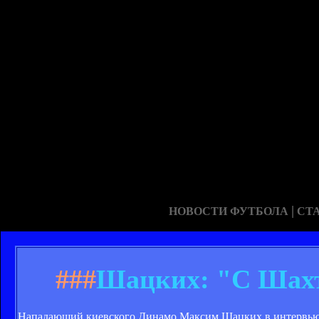
|
НОВОСТИ ФУТБОЛА
СТ
###
Шацких: "С Шахт
Нападающий киевского Динамо Максим Шацких в интервью к