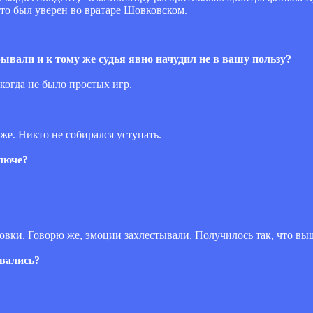
что был уверен во вратаре Шовковском.
рывали и к тому же судья явно начудил не в вашу пользу?
когда не было простых игр.
же. Никто не собирался уступать.
ключе?
тасовки. Говорю же, эмоции захлестывали. Получилось так, что вы
овались?