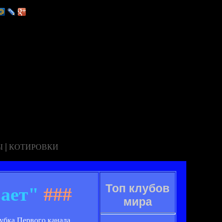
|
Ы
КОТИРОВКИ
Топ клубов
ает"
###
мира
бка Первого канала,