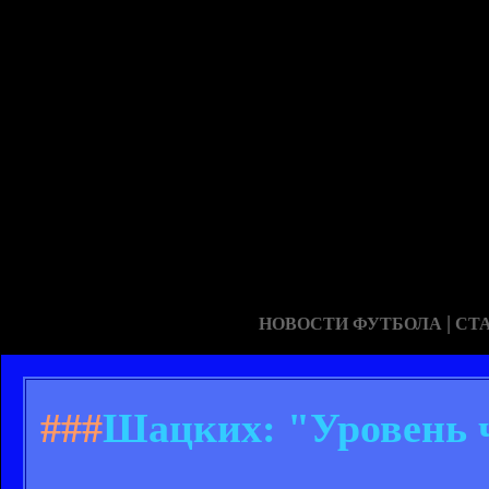
|
НОВОСТИ ФУТБОЛА
СТ
###
Шацких: "Уровень 