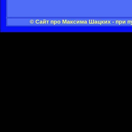
© Сайт про Максима Шацких - при 