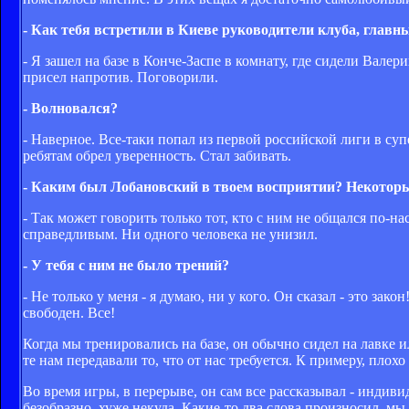
- Как тебя встретили в Киеве руководители клуба, главн
- Я зашел на базе в Конче-Заспе в комнату, где сидели Ва
присел напротив. Поговорили.
- Волновался?
- Наверное. Все-таки попал из первой российской лиги в суп
ребятам обрел уверенность. Стал забивать.
- Каким был Лобановский в твоем восприятии? Некоторые
- Так может говорить только тот, кто с ним не общался по-н
справедливым. Ни одного человека не унизил.
- У тебя с ним не было трений?
- Не только у меня - я думаю, ни у кого. Он сказал - это зак
свободен. Все!
Когда мы тренировались на базе, он обычно сидел на лавке и
те нам передавали то, что от нас требуется. К примеру, пло
Во время игры, в перерыве, он сам все рассказывал - индив
безобразно, хуже некуда. Какие-то два слова произносил, мы