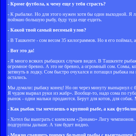
- Кроме футбола, к чему еще у тебя страсть?
- К рыбалке. Но для этого нужен хотя бы один выходной. Я л
поймаю большую рыбу, буду туда еще ездить.
- Какой твой самый весомый улов?
- В Ташкенте - сом весом 35 килограммов. Но я его поймал, 
- Вот это да!
- Я много всяких рыбацких случаев видел. В Ташкенте рыбак
огромное бревно. А это не бревно, а огромный сом. Сомы, к
затянуть в лодку. Сом быстро очухался и потащил рыбака на 
остались.
Мы думали: рыбаку конец! Но он через минуту вынырнул с бе
Я чудом вырвал руки из жабр». Вообще-то, надо сома по губ
рынок - одни мальки продаются. Берут для котов, для собак.
- Как рыбак ты мечтаешь о крупной рыбе, а как футболис
- Хотел бы выиграть с киевским «Динамо» Лигу чемпионов. 
подгруппы дальше. А там будет видно.
- Можно сравнить поимку большой рыбы с выигрышем 