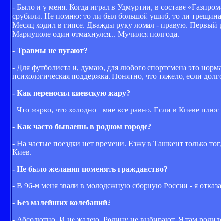
- Было и у меня. Когда играл в Удмуртии, в составе «Газпро
срубили. Не помню: то ли был большой ушиб, то ли трещина
Месяц ходил в гипсе. Дважды руку ломал - правую. Первый р
Мариуполе один отмахнулся... Мучился полгода.
- Травмы не пугают?
- Для футболиста и, думаю, для любого спортсмена это норма
психологическая поддержка. Понятно, что тяжело, если долг
- Как переносил киевскую жару?
- Что жарко, что холодно - мне все равно. Если в Киеве плюс
- Как часто бываешь в родном городе?
- На частые поездки нет времени. Езжу в Ташкент только тог
Киев.
- Не было желания поменять гражданство?
- В 96-м меня звали в молодежную сборную России - я отказа
- Без малейших колебаний?
- Абсолютно. И не жалею. Родину не выбирают. Я там родился