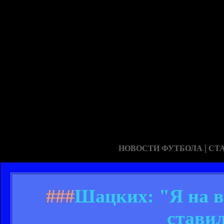
|
НОВОСТИ ФУТБОЛА
СТ
###
Шацких: "Я на в
стави