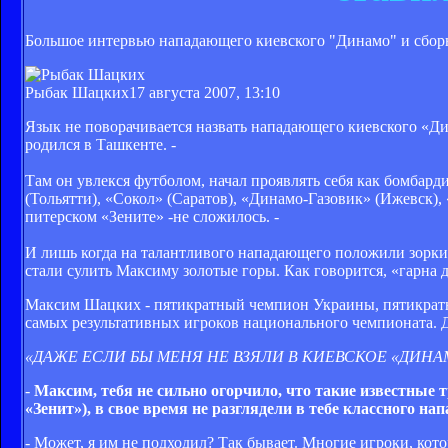
Большое интервью нападающего киевского "Динамо" и сбо
Рыбак Шацких
17 августа 2007, 13:10
Язык не поворачивается назвать нападающего киевского «Ди
родился в Ташкенте. -
Там он увлекся футболом, начал проявлять себя как бомбар
(Тольятти), «Сокол» (Саратов), «Динамо-Газовик» (Ижевск),
питерском «Зените» -не сложилось. -
И лишь когда на талантливого нападающего положили зоркий
стали сулить Максиму золотые горы. Как говорится, «гарна д
Максим Шацких - пятикратный чемпион Украины, пятикратн
самых результативных игроков национального чемпионата.
«ДАЖЕ ЕСЛИ БЫ МЕНЯ НЕ ВЗЯЛИ В КИЕВСКОЕ «ДИНА
-
Максим, тебя не сильно огорчило, что такие известные
«Зенит»), в свое время не разглядели в тебе классного н
- Может, я им не подходил? Так бывает. Многие игроки, кот