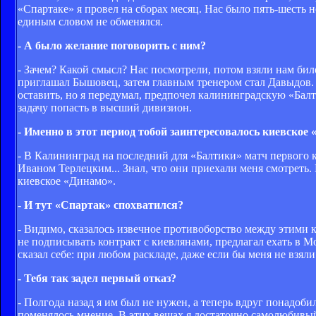
«Спартаке» я провел на сборах месяц. Нас было пять-шесть 
единым словом не обменялся.
- А было желание поговорить с ним?
- Зачем? Какой смысл? Нас посмотрели, потом взяли нам бил
приглашал Бышовец, затем главным тренером стал Давыдов. 
оставить, но я передумал, предпочел калининградскую «Балт
задачу попасть в высший дивизион.
- Именно в этот период тобой заинтересовалось киевское
- В Калининград на последний для «Балтики» матч первого 
Иваном Терлецким... Знал, что они приехали меня смотреть. 
киевское «Динамо».
- И тут «Спартак» спохватился?
- Видимо, сказалось извечное противоборство между этими 
не подписывать контракт с киевлянами, предлагал ехать в Мо
сказал себе: при любом раскладе, даже если бы меня не взял
- Тебя так задел первый отказ?
- Полгода назад я им был не нужен, а теперь вдруг понадоби
поменялось мнение. В этих вещах я достаточно самолюбивый