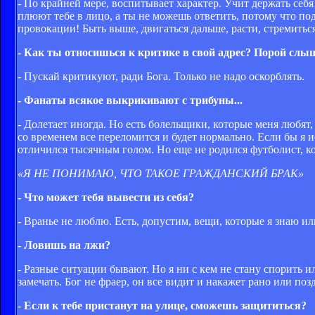
- По крайней мере, воспитывает характер. Учит держать себ
плюют тебе в лицо, а ты не можешь ответить, потому что под
провокации! Быть выше, двигаться дальше, расти, стремитьс
- Как ты относишься к критике в свой адрес? Порой слы
- Пускай критикуют, ради Бога. Только не надо оскорблять.
- Фанаты всякое выкрикивают с трибуны...
- Долетает иногда. Но есть болельщики, которые меня любят,
со временем все переломится и будет нормально. Если бы я 
отличился тысячным голом. Но еще не родился футболист, к
«Я НЕ ПОНИМАЮ, ЧТО ТАКОЕ ГРАЖДАНСКИЙ БРАК»
- Что может тебя вывести из себя?
- Вранье не люблю. Есть, допустим, вещи, которые я знаю или
- Ловишь на лжи?
- Разные ситуации бывают. Но я ни с кем не стану спорить ил
замечать. Бог не фраер, он все видит и накажет рано или поз
- Если к тебе пристанут на улице, сможешь защититься?