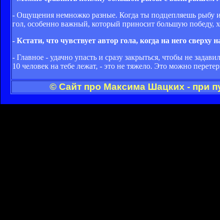
- Ощущения немножко разные. Когда ты подцепляешь рыбу и д
гол, особенно важный, который приносит большую победу, хо
- Кстати, что чувствует автор гола, когда на него сверх
- Главное - удачно упасть и сразу закрыться, чтобы не задави
10 человек на тебе лежат, - это не тяжело. Это можно перетер
© Сайт про Максима Шацких - при 