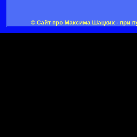
© Сайт про Максима Шацких - при 