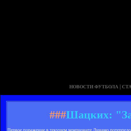
|
НОВОСТИ ФУТБОЛА
СТ
###
Шацких: "За
Первое поражение в текущем чемпионате Динамо потерпело 